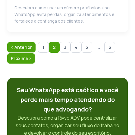
Descubra como usar um número profissional no
WhatsApp evita perdas, organiza atendimentos e
fortalece a confiança dos clientes.
...
‹ Anterior
1
2
3
4
5
6
Próxima ›
Seu WhatsApp está caótico e você
perde mais tempo atendendo do
que advogando?
Descubra como a Rivvo ADV pode centralizar
seus contatos, organizar seu fluxo de trabalho
e devolver o controle do seu escritório.