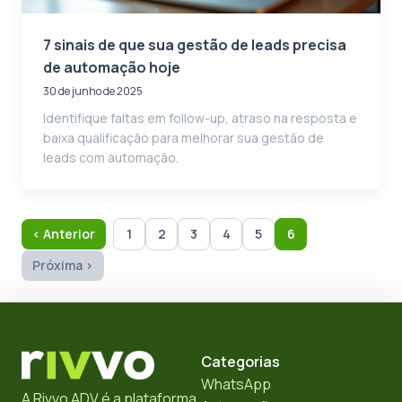
7 sinais de que sua gestão de leads precisa
de automação hoje
30 de junho de 2025
Identifique faltas em follow-up, atraso na resposta e
baixa qualificação para melhorar sua gestão de
leads com automação.
‹ Anterior
1
2
3
4
5
6
Próxima ›
Categorias
WhatsApp
A Rivvo ADV é a plataforma