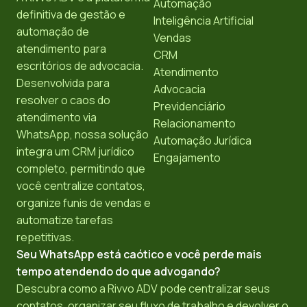
Automação
definitiva de gestão e
Inteligência Artificial
automação de
Vendas
atendimento para
CRM
escritórios de advocacia.
Atendimento
Desenvolvida para
Advocacia
resolver o caos do
Previdenciário
atendimento via
Relacionamento
WhatsApp, nossa solução
Automação Jurídica
integra um CRM jurídico
Engajamento
completo, permitindo que
você centralize contatos,
organize funis de vendas e
automatize tarefas
repetitivas.
Seu WhatsApp está caótico e você perde mais
tempo atendendo do que advogando?
Descubra como a Rivvo ADV pode centralizar seus
contatos, organizar seu fluxo de trabalho e devolver o