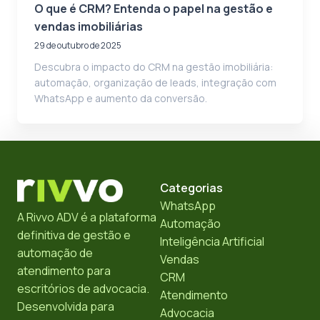
O que é CRM? Entenda o papel na gestão e
vendas imobiliárias
29 de outubro de 2025
Descubra o impacto do CRM na gestão imobiliária:
automação, organização de leads, integração com
WhatsApp e aumento da conversão.
Categorias
WhatsApp
A Rivvo ADV é a plataforma
Automação
definitiva de gestão e
Inteligência Artificial
automação de
Vendas
atendimento para
CRM
escritórios de advocacia.
Atendimento
Desenvolvida para
Advocacia